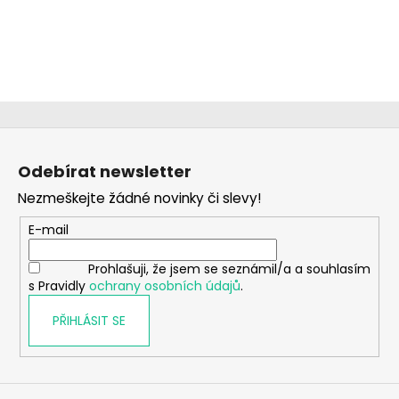
Z
á
Odebírat newsletter
p
Nezmeškejte žádné novinky či slevy!
a
t
E-mail
í
Prohlašuji, že jsem se seznámil/a a souhlasím
s Pravidly
ochrany osobních údajů
.
PŘIHLÁSIT SE