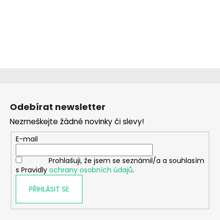
Z
á
Odebírat newsletter
p
Nezmeškejte žádné novinky či slevy!
a
t
E-mail
í
Prohlašuji, že jsem se seznámil/a a souhlasím
s Pravidly
ochrany osobních údajů
.
PŘIHLÁSIT SE