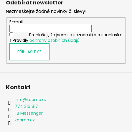
Odebírat newsletter
p
Nezmeškejte žádné novinky či slevy!
a
t
E-mail
í
Prohlašuji, že jsem se seznámil/a a souhlasím
s Pravidly
ochrany osobních údajů
.
PŘIHLÁSIT SE
Kontakt
info
@
kaamo.cz
774 316 817
FB Messenger
kaamo.cz