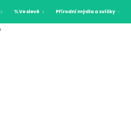
% Ve slevě
Přírodní mýdla a svíčky
A
Co potřebujete najít?
HLEDAT
Doporučujeme
CHLAPECKÉ BOXERKY BAT MAXOMORRA
CHLAPECKÉ BOX