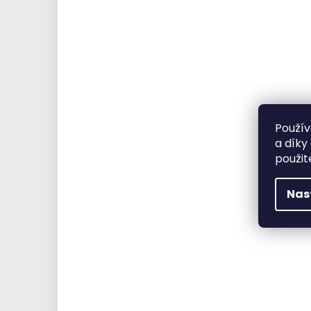
Použív
a díky
použit
Nas