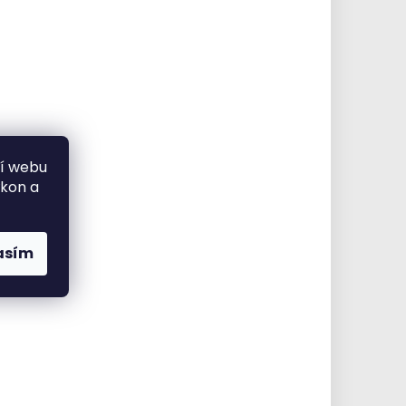
ní webu
ýkon a
asím