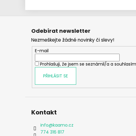
Z
á
Odebírat newsletter
p
Nezmeškejte žádné novinky či slevy!
a
t
E-mail
í
Prohlašuji, že jsem se seznámil/a a souhlasím
PŘIHLÁSIT SE
Kontakt
info
@
kaamo.cz
774 316 817