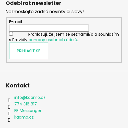
Odebírat newsletter
p
Nezmeškejte žádné novinky či slevy!
a
t
E-mail
í
Prohlašuji, že jsem se seznámil/a a souhlasím
s Pravidly
ochrany osobních údajů
.
PŘIHLÁSIT SE
Kontakt
info
@
kaamo.cz
774 316 817
FB Messenger
kaamo.cz