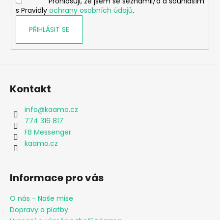
Prohlašuji, že jsem se seznámil/a a souhlasím
s Pravidly
ochrany osobních údajů
.
PŘIHLÁSIT SE
Kontakt
info
@
kaamo.cz
774 316 817
FB Messenger
kaamo.cz
Informace pro vás
O nás - Naše mise
Dopravy a platby