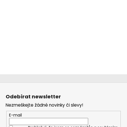
č
u
j
e
m
e
DÍVČÍ
KALHOTKY
FARM
RAINBOW
MAXOMORRA
230
Kč
Z
á
Odebírat newsletter
p
Nezmeškejte žádné novinky či slevy!
a
t
E-mail
í