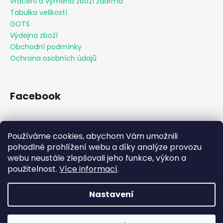
Vracení a výměna zboží zdarma
Tabulka velikostí
GOTS
Výdejna zboží
Obchodní podmínky
Ochrana osobních údajů
Facebook
Používáme cookies, abychom Vám umožnili
Přijímáme online platby
pohodlné prohlížení webu a díky analýze provozu
webu neustále zlepšovali jeho funkce, výkon a
použitelnost.
Více informací
.
Nastavení
Vytvořil Shoptet