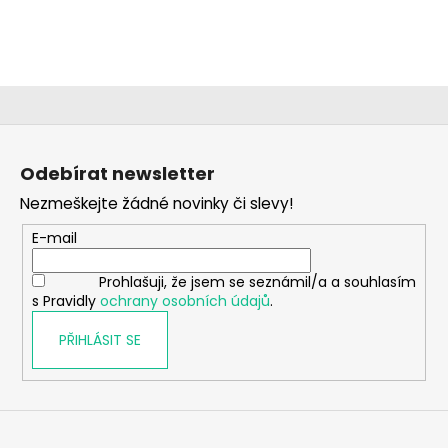
a
j
í
t
?
Z
á
Odebírat newsletter
p
Nezmeškejte žádné novinky či slevy!
a
HLEDAT
t
E-mail
í
Prohlašuji, že jsem se seznámil/a a souhlasím
s Pravidly
ochrany osobních údajů
.
D
o
PŘIHLÁSIT SE
p
o
r
u