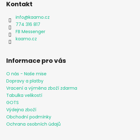
č
Kontakt
u
j
info
@
kaamo.cz
e
774 316 817
m
FB Messenger
e
kaamo.cz
CHLAPECKÉ
BOXERKY
Informace pro vás
NORDIC
OWL
O nás - Naše mise
MAXOMORRA
Dopravy a platby
290
Vracení a výměna zboží zdarma
Kč
Tabulka velikostí
GOTS
Výdejna zboží
Obchodní podmínky
Ochrana osobních údajů