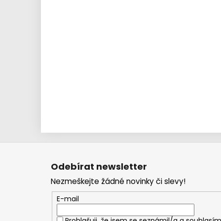
Z
á
Odebírat newsletter
p
Nezmeškejte žádné novinky či slevy!
a
t
E-mail
í
Prohlašuji, že jsem se seznámil/a a souhlasím