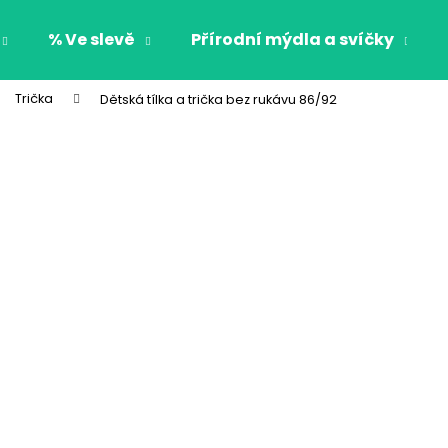
% Ve slevě
Přírodní mýdla a svíčky
Trička
Dětská tílka a trička bez rukávu 86/92
Co potřebujete najít?
HLEDAT
Doporučujeme
CHLAPECKÉ BOXERKY BAT MAXOMORRA
CHLAPECKÉ BOX