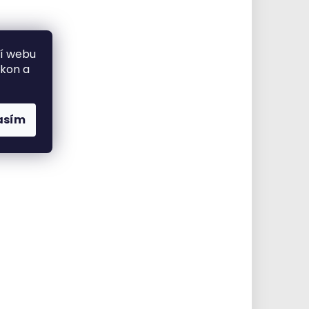
ní webu
ýkon a
asím