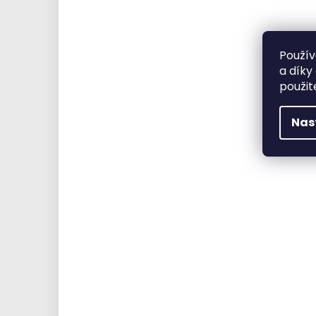
Použív
a díky
použit
Nas