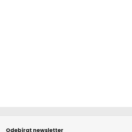
Z
á
Odebírat newsletter