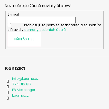
p
Nezmeškejte žádné novinky či slevy!
a
t
E-mail
í
Prohlašuji, že jsem se seznámil/a a souhlasím
s Pravidly
ochrany osobních údajů
.
PŘIHLÁSIT SE
Kontakt
info
@
kaamo.cz
774 316 817
FB Messenger
kaamo.cz