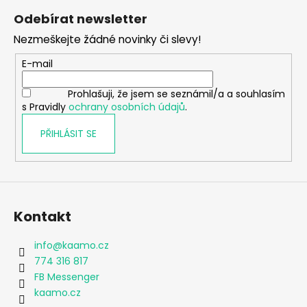
á
Odebírat newsletter
p
Nezmeškejte žádné novinky či slevy!
a
t
E-mail
í
Prohlašuji, že jsem se seznámil/a a souhlasím
s Pravidly
ochrany osobních údajů
.
PŘIHLÁSIT SE
Kontakt
info
@
kaamo.cz
774 316 817
FB Messenger
kaamo.cz