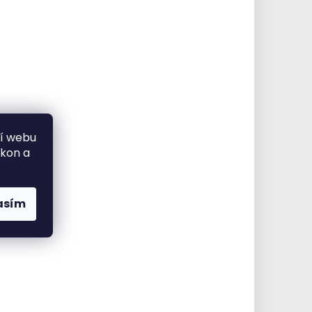
ní webu
ýkon a
asím