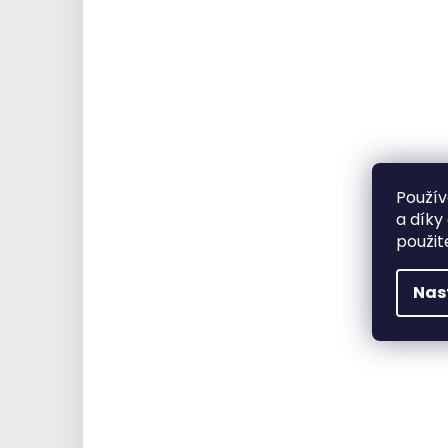
Použív
a díky
použit
Nas