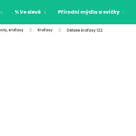
% Ve slevě
Přírodní mýdla a svíčky
hoty, kraťasy
Kraťasy
Dětské kraťasy 122
Co potřebujete najít?
HLEDAT
Doporučujeme
CHLAPECKÉ BOXERKY BAT MAXOMORRA
CHLAPECKÉ BOX