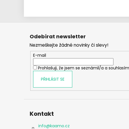
Z
á
Odebírat newsletter
p
Nezmeškejte žádné novinky či slevy!
a
t
E-mail
í
Prohlašuji, že jsem se seznámil/a a souhlasím
PŘIHLÁSIT SE
Kontakt
info
@
kaamo.cz