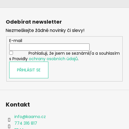
Z
á
Odebírat newsletter
p
Nezmeškejte žádné novinky či slevy!
a
t
E-mail
í
Prohlašuji, že jsem se seznámil/a a souhlasím
s Pravidly
ochrany osobních údajů
.
PŘIHLÁSIT SE
Kontakt
info
@
kaamo.cz
774 316 817