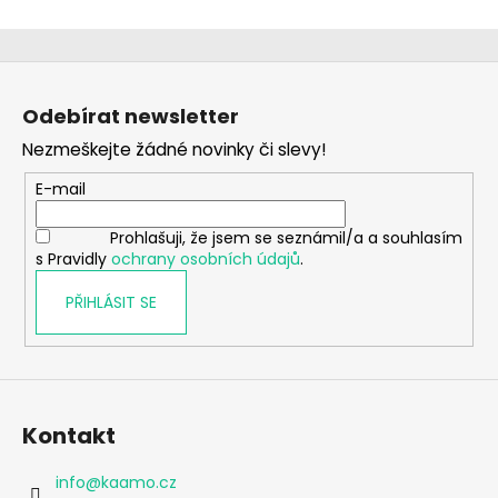
Z
á
Odebírat newsletter
p
Nezmeškejte žádné novinky či slevy!
a
t
E-mail
í
Prohlašuji, že jsem se seznámil/a a souhlasím
s Pravidly
ochrany osobních údajů
.
PŘIHLÁSIT SE
Kontakt
info
@
kaamo.cz