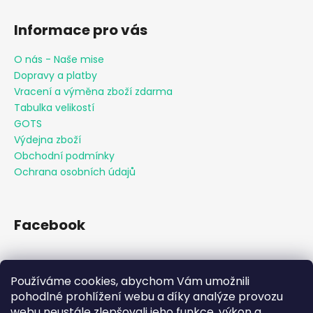
Informace pro vás
O nás - Naše mise
Dopravy a platby
Vracení a výměna zboží zdarma
Tabulka velikostí
GOTS
Výdejna zboží
Obchodní podmínky
Ochrana osobních údajů
Facebook
Používáme cookies, abychom Vám umožnili
Přijímáme online platby
pohodlné prohlížení webu a díky analýze provozu
webu neustále zlepšovali jeho funkce, výkon a