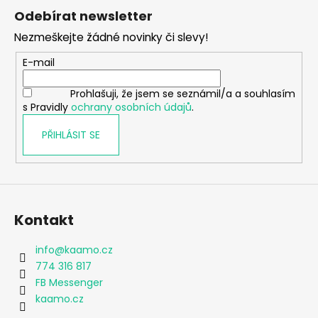
á
Odebírat newsletter
p
Nezmeškejte žádné novinky či slevy!
a
t
E-mail
í
Prohlašuji, že jsem se seznámil/a a souhlasím
s Pravidly
ochrany osobních údajů
.
PŘIHLÁSIT SE
Kontakt
info
@
kaamo.cz
774 316 817
FB Messenger
kaamo.cz