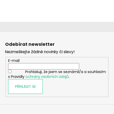
a
j
í
t
?
Z
á
Odebírat newsletter
p
Nezmeškejte žádné novinky či slevy!
a
HLEDAT
t
E-mail
í
Prohlašuji, že jsem se seznámil/a a souhlasím
s Pravidly
ochrany osobních údajů
.
D
o
PŘIHLÁSIT SE
p
o
r
u