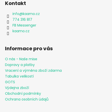
č
Kontakt
u
j
info
@
kaamo.cz
e
774 316 817
m
FB Messenger
e
kaamo.cz
DÍVČÍ
KALHOTKY
Informace pro vás
FARM
RAINBOW
O nás - Naše mise
MAXOMORRA
Dopravy a platby
230
Vracení a výměna zboží zdarma
Kč
Tabulka velikostí
GOTS
Výdejna zboží
Obchodní podmínky
Ochrana osobních údajů