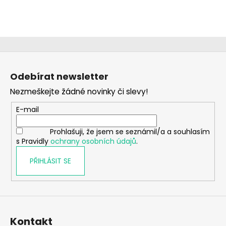
Z
á
Odebírat newsletter
p
Nezmeškejte žádné novinky či slevy!
a
t
E-mail
í
Prohlašuji, že jsem se seznámil/a a souhlasím
s Pravidly
ochrany osobních údajů
.
PŘIHLÁSIT SE
Kontakt