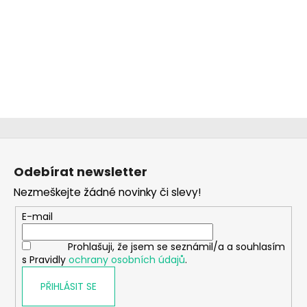
Z
á
Odebírat newsletter
p
Nezmeškejte žádné novinky či slevy!
a
t
E-mail
í
Prohlašuji, že jsem se seznámil/a a souhlasím
s Pravidly
ochrany osobních údajů
.
PŘIHLÁSIT SE