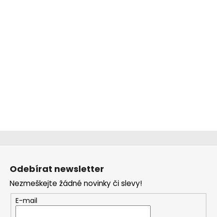
Z
á
Odebírat newsletter
p
Nezmeškejte žádné novinky či slevy!
a
t
E-mail
í