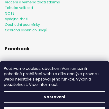
Vracení a výměna zboží zdarma
Tabulka velikostí
GOTS
Výdejna zboží
Obchodní podmínky
Ochrana osobních údajů
Facebook
Používáme cookies, abychom Vám umožnili
Přijímáme online platby
pohodlné prohlížení webu a díky analýze provozu
webu neustále zlepšovali jeho funkce, výkon a
použitelnost.
Více informací
.
Nastavení
Vytvořil Shoptet