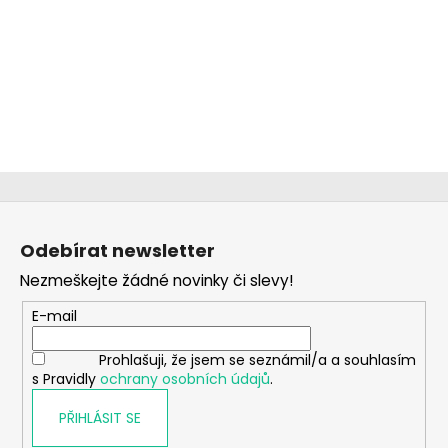
Z
á
Odebírat newsletter
p
Nezmeškejte žádné novinky či slevy!
a
t
E-mail
í
Prohlašuji, že jsem se seznámil/a a souhlasím
s Pravidly
ochrany osobních údajů
.
PŘIHLÁSIT SE