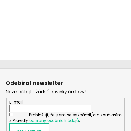
č
u
j
e
m
e
CHLAPECKÉ
BOXERKY
GARDEN
LOVE
MAXOMORRA
Z
290
á
Odebírat newsletter
Kč
p
Nezmeškejte žádné novinky či slevy!
a
t
E-mail
í
Prohlašuji, že jsem se seznámil/a a souhlasím
s Pravidly
ochrany osobních údajů
.