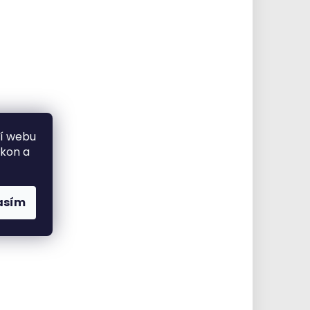
ní webu
ýkon a
asím