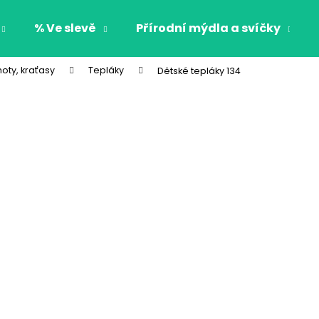
% Ve slevě
Přírodní mýdla a svíčky
hoty, kraťasy
Tepláky
Dětské tepláky 134
Co potřebujete najít?
HLEDAT
Doporučujeme
OBOUSTRANNÁ DĚTSKÁ MIKINA S
DĚTSKÉ PYŽAMO