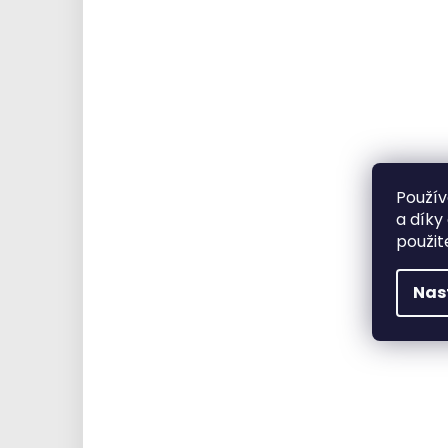
Použív
a díky
použit
Nas