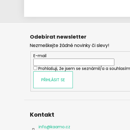
Z
á
Odebírat newsletter
p
Nezmeškejte žádné novinky či slevy!
a
t
E-mail
í
Prohlašuji, že jsem se seznámil/a a souhlasím
PŘIHLÁSIT SE
Kontakt
info
@
kaamo.cz