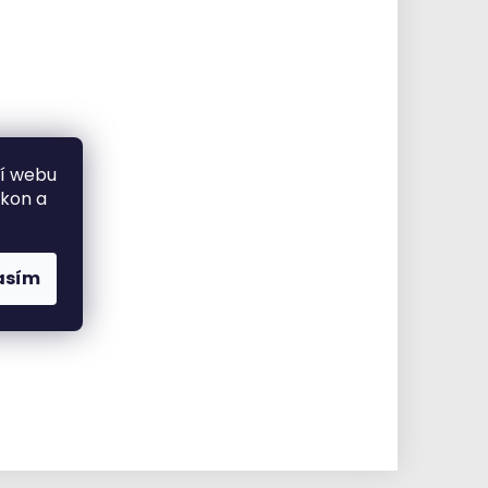
ní webu
ýkon a
asím