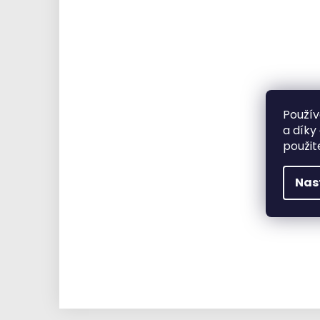
Použív
a díky
použit
Nas