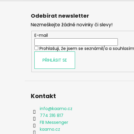
Z
á
Odebírat newsletter
p
Nezmeškejte žádné novinky či slevy!
a
t
E-mail
í
Prohlašuji, že jsem se seznámil/a a souhlasím
PŘIHLÁSIT SE
Kontakt
info
@
kaamo.cz
774 316 817
FB Messenger
kaamo.cz