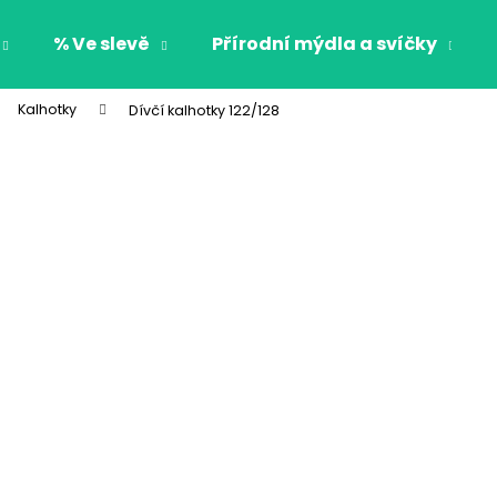
% Ve slevě
Přírodní mýdla a svíčky
Kalhotky
Dívčí kalhotky 122/128
Co potřebujete najít?
HLEDAT
Doporučujeme
CHLAPECKÉ BOXERKY BAT MAXOMORRA
CHLAPECKÉ BOX