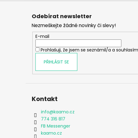
Z
á
Odebírat newsletter
p
Nezmeškejte žádné novinky či slevy!
a
t
E-mail
í
Prohlašuji, že jsem se seznámil/a a souhlasím
PŘIHLÁSIT SE
Kontakt
info
@
kaamo.cz
774 316 817
FB Messenger
kaamo.cz