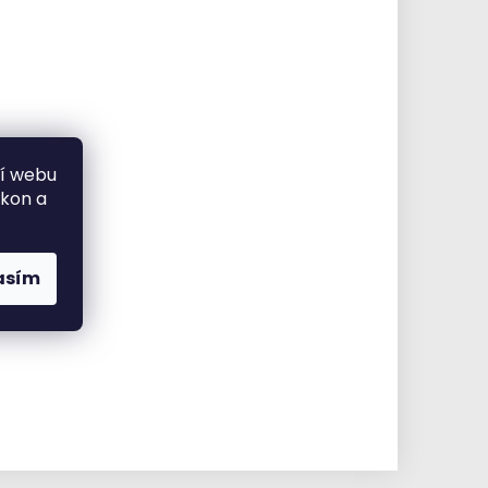
ní webu
ýkon a
asím