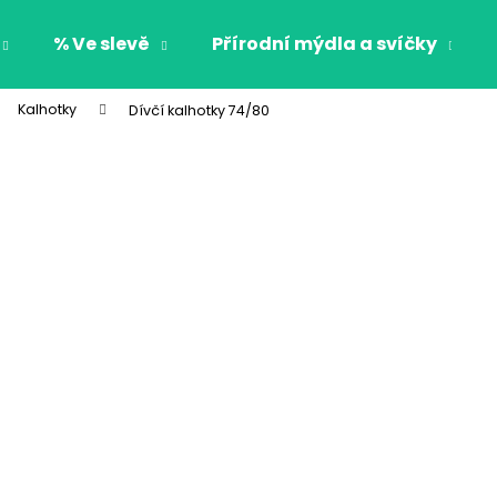
% Ve slevě
Přírodní mýdla a svíčky
Kalhotky
Dívčí kalhotky 74/80
Co potřebujete najít?
HLEDAT
Doporučujeme
CHLAPECKÉ BOXERKY BAT MAXOMORRA
CHLAPECKÉ BOX