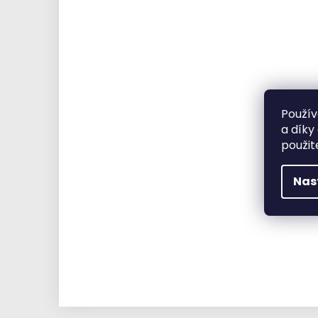
Použív
a díky
použit
Nas