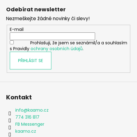
á
Odebírat newsletter
p
Nezmeškejte žádné novinky či slevy!
a
t
E-mail
í
Prohlašuji, že jsem se seznámil/a a souhlasím
s Pravidly
ochrany osobních údajů
.
PŘIHLÁSIT SE
Kontakt
info
@
kaamo.cz
774 316 817
FB Messenger
kaamo.cz