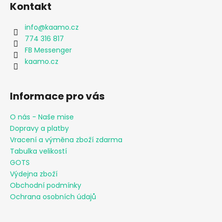
č
Kontakt
u
j
info
@
kaamo.cz
e
774 316 817
m
FB Messenger
e
kaamo.cz
CHLAPECKÉ
BOXERKY
Informace pro vás
BAT
MAXOMORRA
O nás - Naše mise
320
Dopravy a platby
Kč
Vracení a výměna zboží zdarma
Tabulka velikostí
GOTS
Výdejna zboží
Obchodní podmínky
Ochrana osobních údajů