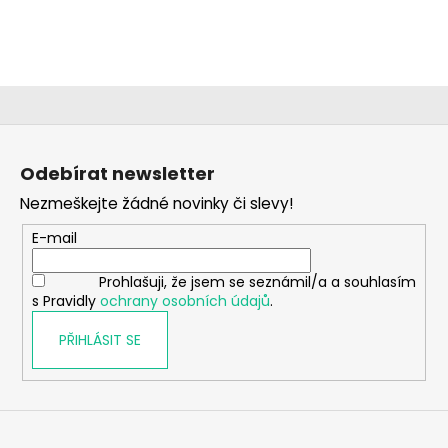
a
j
í
t
?
Z
á
Odebírat newsletter
p
Nezmeškejte žádné novinky či slevy!
a
HLEDAT
t
E-mail
í
Prohlašuji, že jsem se seznámil/a a souhlasím
s Pravidly
ochrany osobních údajů
.
D
o
PŘIHLÁSIT SE
p
o
r
u