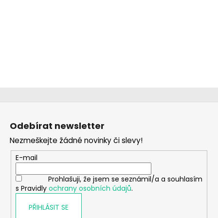
Z
á
Odebírat newsletter
p
Nezmeškejte žádné novinky či slevy!
a
t
E-mail
í
Prohlašuji, že jsem se seznámil/a a souhlasím
s Pravidly
ochrany osobních údajů
.
PŘIHLÁSIT SE