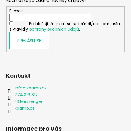
Nezmeškejte žádné novinky či slevy!
a
t
E-mail
í
Prohlašuji, že jsem se seznámil/a a souhlasím
s Pravidly
ochrany osobních údajů
.
PŘIHLÁSIT SE
Kontakt
info
@
kaamo.cz
774 316 817
FB Messenger
kaamo.cz
Informace pro vás