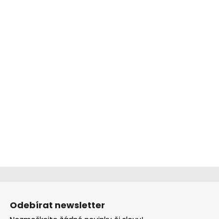
Z
á
Odebírat newsletter
p