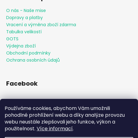
O nás - Naše mise
Dopravy a platby
Vracení a výměna zboží zdarma
Tabulka velikostí
GOTS
Výdejna zboží
Obchodní podmínky
Ochrana osobních údajů
Facebook
Používáme cookies, abychom Vám umožnili
Přijímáme online platby
pohodlné prohlížení webu a díky analýze provozu
webu neustále zlepšovali jeho funkce, výkon a
použitelnost.
Více informací
.