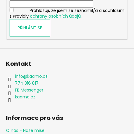
í
Prohlašuji, že jsem se seznámil/a a souhlasím
s Pravidly
ochrany osobních údajů
.
PŘIHLÁSIT SE
Kontakt
info
@
kaamo.cz
774 316 817
FB Messenger
kaamo.cz
Informace pro vás
O nás - Naše mise