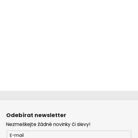
Z
á
Odebírat newsletter
p
Nezmeškejte žádné novinky či slevy!
a
t
E-mail