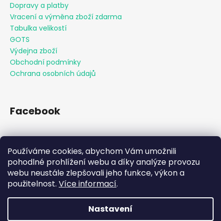
Dopravy a platby
Vracení a výměna zboží zdarma
Tabulka velikostí
GOTS
Výdejna zboží
Obchodní podmínky
Ochrana osobních údajů
Facebook
Používáme cookies, abychom Vám umožnili
Přijímáme online platby
pohodlné prohlížení webu a díky analýze provozu
webu neustále zlepšovali jeho funkce, výkon a
použitelnost.
Více informací
.
Nastavení