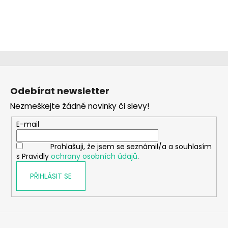
Z
á
Odebírat newsletter
p
Nezmeškejte žádné novinky či slevy!
a
t
E-mail
í
Prohlašuji, že jsem se seznámil/a a souhlasím
s Pravidly
ochrany osobních údajů
.
PŘIHLÁSIT SE