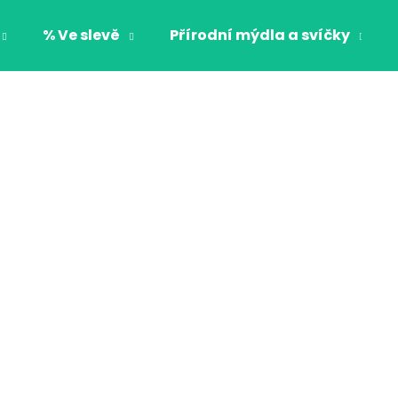
% Ve slevě
Přírodní mýdla a svíčky
Co potřebujete najít?
HLEDAT
Doporučujeme
CHLAPECKÉ BOXERKY BAT MAXOMORRA
CHLAPECKÉ BOX