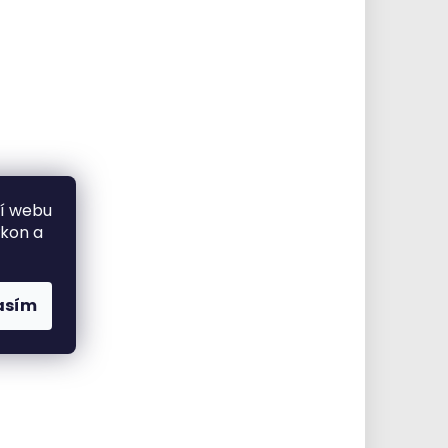
ní webu
ýkon a
asím