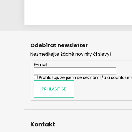
Z
á
Odebírat newsletter
p
Nezmeškejte žádné novinky či slevy!
a
t
E-mail
í
Prohlašuji, že jsem se seznámil/a a souhlasím
PŘIHLÁSIT SE
Kontakt