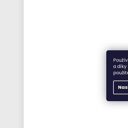
Použív
a díky
použit
Nas