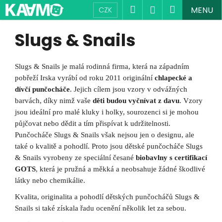
K
Přejít
Hledat
Nákupní
Přihlášení
MENU
CZK
na
o
obsah
Zpět
Zpět
košík
š
Slugs & Snails
í
C
k
o
Slugs & Snails je malá rodinná firma, která na západním
p
pobřeží Irska vyrábí od roku 2011 originální
chlapecké a
o
dívčí punčocháče
. Jejich cílem jsou vzory v odvážných
barvách, díky nimž vaše
děti budou vyčnívat z davu
. Vzory
t
jsou ideální pro malé kluky i holky, sourozenci si je mohou
ř
půjčovat nebo dědit a tím přispívat k udržitelnosti.
e
Punčocháče Slugs & Snails však nejsou jen o designu, ale
b
také o kvalitě a pohodlí. Proto jsou dětské punčocháče Slugs
u
& Snails vyrobeny ze speciální česané
biobavlny s certifikací
j
GOTS
, která je pružná a měkká a neobsahuje žádné škodlivé
e
látky nebo chemikálie.
t
Kvalita, originalita a pohodlí dětských punčocháčů Slugs &
e
Snails si také získala řadu ocenění několik let za sebou.
n