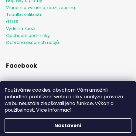
Dopravy a platby
Vracení a výměna zboží zdarma
Tabulka velikostí
GOTS
Výdejna zboží
Obchodní podmínky
Ochrana osobních údajů
Facebook
Používáme cookies, abychom Vám umožnili
Přijímáme online platby
pohodlné prohlížení webu a díky analýze provozu
webu neustále zlepšovali jeho funkce, výkon a
použitelnost.
Více informací
.
Nastavení