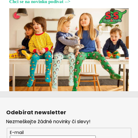
Chci se na novinku podívat -->
a
j
í
t
?
HLEDAT
D
Z
o
á
p
Odebírat newsletter
p
o
Nezmeškejte žádné novinky či slevy!
a
r
t
u
E-mail