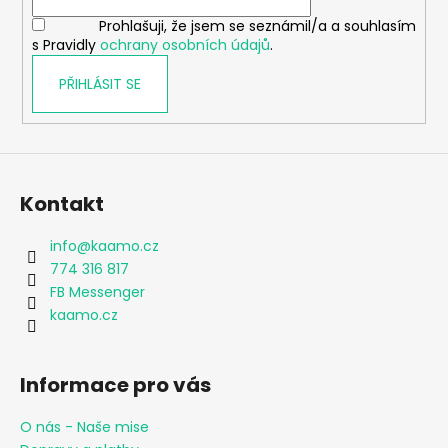
č
í
u
Prohlašuji, že jsem se seznámil/a a souhlasím
j
s Pravidly
ochrany osobních údajů
.
e
PŘIHLÁSIT SE
m
e
DÍVČÍ
KALHOTKY
Kontakt
FARM
RAINBOW
MAXOMORRA
info
@
kaamo.cz
230
774 316 817
Kč
FB Messenger
kaamo.cz
Informace pro vás
O nás - Naše mise