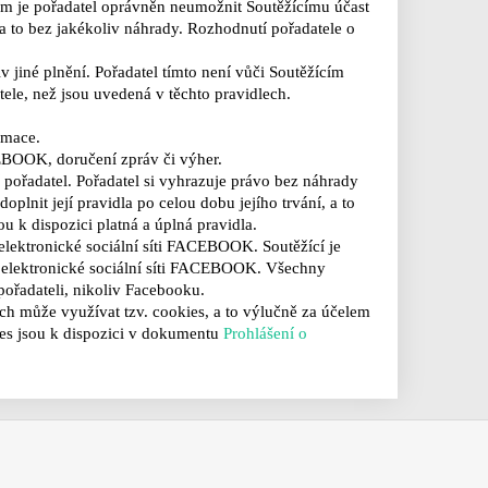
ícím je pořadatel oprávněn neumožnit
Soutěžícímu účast
 a
to bez jakékoliv náhrady. Rozhodnutí pořadatele o
v jiné plnění.
Pořadatel tímto není vůči Soutěžícím
tele, než jsou uvedená v těchto pravidlech.
amace.
ACEBOOK, doručení
zpráv či výher.
í
pořadatel. Pořadatel si vyhrazuje právo bez náhrady
oplnit její pravidla po celou dobu jejího trvání, a to
u k dispozici platná a
úplná pravidla.
 elektronické
sociální síti FACEBOOK. Soutěžící je
v elektronické sociální síti FACEBOOK. Všechny
pořadateli, nikoliv Facebooku.
kách může využívat
tzv. cookies, a to výlučně za účelem
es jsou k dispozici v dokumentu
Prohlášení o