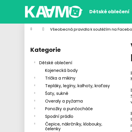
K
Přejít
na
o
Dětské oblečení
obsah
Zpět
Zpět
š
do
do
í
Domů
Všeobecná pravidla k soutěžím na Faceb
k
obchodu
obchodu
P
o
Kategorie
Přeskočit
s
kategorie
t
Dětské oblečení
r
Kojenecká body
a
Trička a mikiny
n
Tepláky, legíny, kalhoty, kraťasy
n
Šaty, sukně
í
Overaly a pyžama
p
Ponožky a punčocháče
a
Spodní prádlo
n
Čepice, nákrčníky, klobouky,
CHLAPECKÉ BOXERKY WOLF
e
čelenky