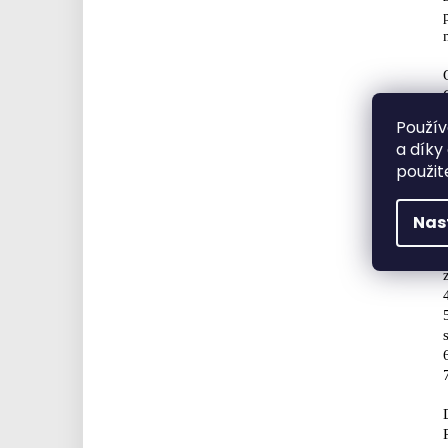
Použív
a díky
použit
Nas