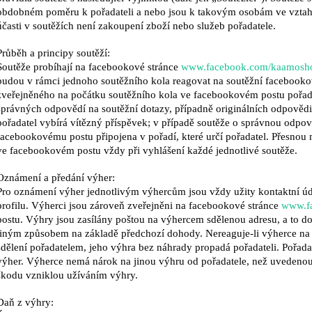
MAXOMORRA
320 Kč
obdobném poměru k pořadateli
a nebo jsou k takovým osobám ve vztah
290 Kč
účasti v soutěžích není zakoupení zboží nebo služeb
pořadatele.
Průběh a principy soutěží:
Soutěže probíhají na facebookové stránce
www.facebook.com/kaamosh
budou v
rámci jednoho soutěžního kola reagovat na soutěžní facebook
zveřejněného na počátku soutěžního kola ve
facebookovém postu pořadat
správných
odpovědí na soutěžní dotazy, případně originálních odpovědi
pořadatel vybírá vítězný
příspěvek; v případě soutěže o správnou odpov
facebookovému postu připojena v pořadí, které určí pořadatel. Přesnou
ve facebookovém postu vždy při
vyhlášení každé jednotlivé soutěže.
Oznámení a předání výher:
Pro oznámení výher jednotlivým výhercům jsou vždy užity
kontaktní ú
profilu. Výherci jsou
zároveň zveřejněni na facebookové stránce
www.f
postu. Výhry jsou zasílány poštou na výhercem sdělenou adresu, a
to d
jiným způsobem na základě předchozí dohody. Nereaguje-li výherce na z
sdělení pořadatelem, jeho výhra bez náhrady propadá pořadateli.
Pořada
výher. Výherce nemá nárok na
jinou výhru od pořadatele, než uvedenou 
škodu vzniklou užíváním výhry.
Daň z výhry: