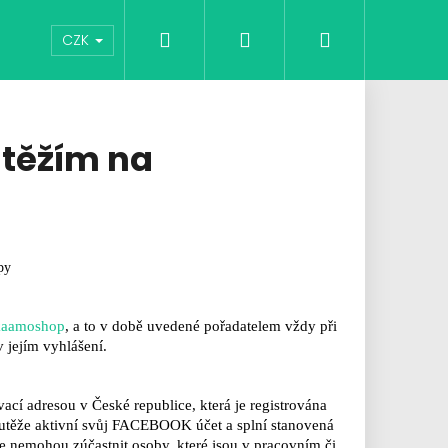
Hledat
Přihlášení
Nákupní
Vouchery
Moje oblíbené
Hodnocení obchod
CZK
košík
utěžím na
py
kaamoshop
, a to v době uvedené pořadatelem vždy při
 jejím vyhlášení.
ací adresou v České republice, která je registrována
utěže aktivní svůj FACEBOOK účet a splní
stanovená
ERKY NORDIC OWL
se
nemohou zúčastnit osoby, které jsou v pracovním či