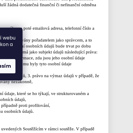
luší žádná dodatečná finanční či nefinanční odměna
e, u výherce poté emailová adresa, telefonní číslo a
ní webu
 budou zpracovány
pořadatelem jako správcem, a to
ýkon a
že. Zpracování osobních
údajů bude trvat po dobu
m.
Soutěžící má jako subjekt údajů následující práva:
e získat
informace, zda jsou jeho osobní údaje
ovávány, a komu byly tyto osobní údaje
asím
eúplných údajů,
3. právo na výmaz údajů v případě, že
vávány nezákonně,
ní údaje, které
se ho týkají, ve strukturovaném a
sobních údajů,
, případně
proti profilování,
anu osobních
údajů.
 uvedených Soutěžícím v rámci soutěže. V případě