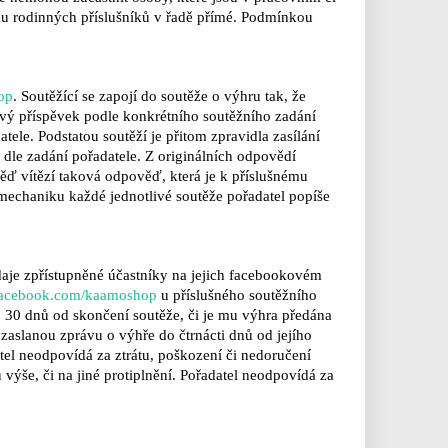
u rodinných příslušníků v řadě
přímé.
Podmínkou
op
. Soutěžící se zapojí do soutěže o výhru tak, že
ový příspěvek podle
konkrétního soutěžního zadání
ele. Podstatou soutěží je přitom zpravidla zasílání
 dle zadání pořadatele. Z
originálních odpovědí
ěď vítězí taková odpověď, která je k
příslušnému
mechaniku každé jednotlivé soutěže pořadatel popíše
daje zpřístupněné účastníky na jejich facebookovém
acebook.com/kaamoshop
u
příslušného soutěžního
o 30 dnů od skončení soutěže, či je mu výhra předána
aslanou zprávu o výhře do čtrnácti dnů od jejího
tel neodpovídá za ztrátu, poškození či nedoručení
výše, či na jiné protiplnění.
Pořadatel neodpovídá za