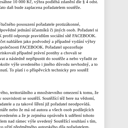
esáhne 10 000 Kč, výhra podléhá zdanění dle § 4 odst.
 Tato daň bude zaplacena pořadatelem soutěže.
výlučného posouzení pořadatele protizákonné,
odpovědné jednání účastníků či jiných
osob. Pořadatel si
OK
profil odporuje pravidlům sociální sítě FACEBOOK.
účet nahlášen jako podvodný a případné vydání výhry
a společnosti FACEBOOK.
Pořadatel upozorňuje
riskovali případné právní postihy a chovali se
at a následně nepřipustit do soutěže a nebo vyřadit ze
hokoliv výše uvedeného i
jiného důvodu nevhodný, a to
utí. To platí i o příspěvcích technicky pro soutěž
vého, teritoriálního a množstevního omezení k tomu, že
 souvislosti se soutěží. Soutěžící též bere na
vědomí,
adatele a
za takové šíření již pořadatel neodpovídá.
áře nebo že má od autora a všech osob podílejících
 uvedeném a že je
zejména oprávněn k udělení tohoto
elem nad rámec výše uvedený Soutěžící souhlasí s tím,
vo užití předmětného
autorského díla pořadatelem,