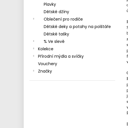
MAXOMORRA
l
Plavky
330 Kč
Dětské džíny
Oblečení pro rodiče
Dětské deky a potahy na polštáře
Dětské tašky
% Ve slevě
Kolekce
Přírodní mýdla a svíčky
Vouchery
Značky