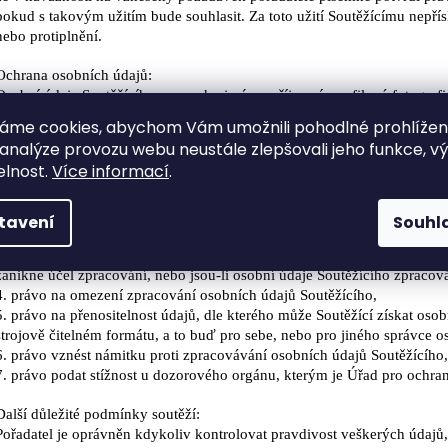
pokud s takovým užitím bude souhlasit. Za toto užití
Soutěžícímu nepřís
nebo protiplnění.
Ochrana osobních údajů:
Osobní údaje Soutěžícího v rozsahu jméno, příjmení, profilová
fotografi
adresa pro doručování,
áme cookies, abychom Vám umožnili pohodlné prohlíže
případně další údaje, uvolněné v rámci Facebook permission dialogu,
 analýze provozu webu neustále zlepšovali jeho funkce, v
pro
účely účasti Soutěžícího v soutěži a předání výhry výhercům soutě
elnost.
Více informací
.
trvání soutěže, respektive v případě výherců, do předání výhry
výherců
1. právo na přístup k osobním údajům, dle kterého od organizátora můž
zpracovávány, za jakým účelem, jaký je
rozsah údajů, které jsou zprac
tavení
Souhl
případně
zpřístupněny,
2. právo na opravu nepřesných či nesprávných údajů, příp. doplnění n
zanikne účel zpracování, nebo jsou-li osobní
údaje Soutěžícího zpraco
4. právo na omezení zpracování osobních údajů Soutěžícího,
5. právo na přenositelnost údajů, dle kterého může Soutěžící získat osob
strojově čitelném formátu, a to buď pro sebe,
nebo pro jiného správce o
6. právo vznést námitku proti zpracovávání osobních údajů Soutěžícího
7. právo podat stížnost u dozorového orgánu, kterým je Úřad pro ochr
Další důležité podmínky soutěží:
Pořadatel je oprávněn kdykoliv kontrolovat pravdivost
veškerých údajů,