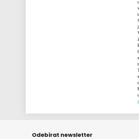
Z
á
Odebírat newsletter