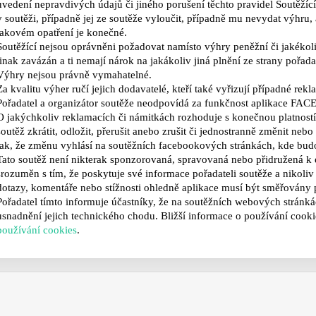
uvedení nepravdivých
údajů či jiného porušení těchto pravidel Soutěž
v soutěži, případně jej ze soutěže vyloučit, případně mu nevydat výhru,
takovém opatření je konečné.
Soutěžící nejsou oprávněni požadovat namísto výhry peněžní či jakékoli
jinak zavázán a ti nemají nárok na jakákoliv jiná
plnění ze strany pořada
Výhry nejsou právně vymahatelné.
Za kvalitu výher ručí jejich dodavatelé, kteří také vyřizují
případné rekl
Pořadatel a organizátor soutěže neodpovídá za funkčnost aplikace F
O jakýchkoliv reklamacích či námitkách rozhoduje s konečnou platnost
soutěž zkrátit, odložit, přerušit anebo
zrušit či jednostranně změnit nebo d
tak,
že změnu vyhlásí na soutěžních facebookových stránkách, kde budo
Tato soutěž není nikterak sponzorovaná, spravovaná nebo přidružená k
srozuměn s tím, že poskytuje své informace pořadateli
soutěže a nikoli
dotazy, komentáře nebo
stížnosti ohledně aplikace musí být směřovány 
Pořadatel tímto informuje účastníky, že na soutěžních webových strán
usnadnění jejich technického chodu. Bližší informace o
používání cooki
používání cookies
.