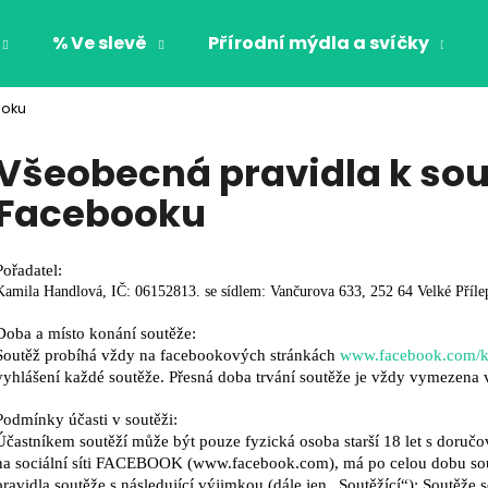
% Ve slevě
Přírodní mýdla a svíčky
ooku
Co potřebujete najít?
Všeobecná pravidla k so
Facebooku
HLEDAT
Pořadatel:
Kamila Handlová, IČ: 06152813. se sídlem: Vančurova 633, 252 64 Velké Příle
Doporučujeme
Doba a místo konání soutěže:
Soutěž probíhá vždy na facebookových stránkách
www.facebook.com/
vyhlášení
každé soutěže. Přesná doba trvání soutěže je vždy vymezena v
Podmínky účasti v soutěži:
Účastníkem soutěží může být pouze fyzická osoba starší 18 let
s doručov
na sociální síti FACEBOOK
(www.facebook.com), má po celou dobu so
CHLAPECKÉ BOXERKY BAT MAXOMORRA
CHLAPECKÉ BOX
pravidla soutěže s následující výjimkou (dále jen „Soutěžící“): Soutěže 