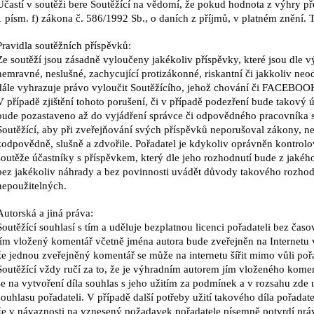
Účastí v soutěži bere Soutěžící na vědomí, že pokud hodnota z výhry
př
1 písm. f) zákona č. 586/1992 Sb., o
daních z příjmů, v platném znění.
Pravidla soutěžních příspěvků:
Ze soutěží jsou zásadně vyloučeny jakékoliv příspěvky,
které jsou dle 
nemravné, neslušné,
zachycující protizákonné, riskantní či jakkoliv ne
dále vyhrazuje právo vyloučit Soutěžícího, jehož chování či FACEBO
V případě zjištění tohoto porušení, či v
případě podezření bude takový 
bude
pozastaveno až do vyjádření správce či odpovědného pracovník
Soutěžící, aby při zveřejňování svých příspěvků neporušoval zákony,
ne
zodpovědně, slušně a zdvořile. Pořadatel je
kdykoliv oprávněn kontrolov
soutěže
účastníky s příspěvkem, který dle jeho rozhodnutí bude z jaké
bez jakékoliv náhrady a bez povinnosti uvádět důvody
takového rozhodn
nepoužitelných.
Autorská a jiná práva:
Soutěžící souhlasí s tím a uděluje bezplatnou licenci pořadateli bez
časo
jím vložený komentář včetně
jména autora bude zveřejněn na Internetu v
že jednou zveřejněný komentář se může na internetu šířit mimo vůli poř
Soutěžící vždy ručí za to, že je výhradním
autorem jím vloženého koment
se na
vytvoření díla souhlas s jeho užitím za podmínek a v rozsahu zde
souhlasu pořadateli. V případě další potřeby užití
takového díla pořadat
že v
návaznosti na vznesený požadavek pořadatele písemně potvrdí prá