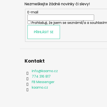
p
Nezmeškejte žádné novinky či slevy!
a
t
E-mail
í
Prohlašuji, že jsem se seznámil/a a souhlasím
PŘIHLÁSIT SE
Kontakt
info
@
kaamo.cz
774 316 817
FB Messenger
kaamo.cz