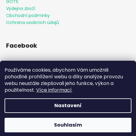
GOTS
Výdejna zboží
Obchodní podmínky
Ochrana osobních údajů
Facebook
Používáme cookies, abychom Vám umožnili
Přijímáme online platby
pohodlné prohlížení webu a díky analýze provozu
webu neustále zlepšovali jeho funkce, výkon a
použitelnost.
Více informací
.
Nastavení
Vytvořil Shoptet
Souhlasím
Copyright 2026
KAAMO
. Všechna práva vyhrazena.