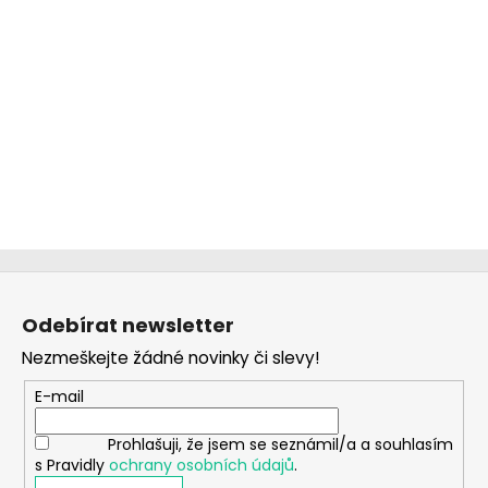
Z
á
Odebírat newsletter
p
Nezmeškejte žádné novinky či slevy!
a
t
E-mail
í
Prohlašuji, že jsem se seznámil/a a souhlasím
s Pravidly
ochrany osobních údajů
.