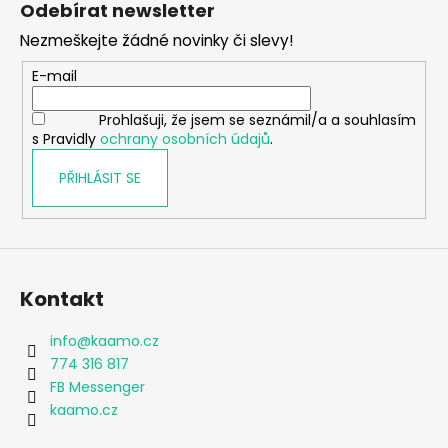
Odebírat newsletter
p
Nezmeškejte žádné novinky či slevy!
a
t
E-mail
í
Prohlašuji, že jsem se seznámil/a a souhlasím
s Pravidly
ochrany osobních údajů
.
PŘIHLÁSIT SE
Kontakt
info
@
kaamo.cz
774 316 817
FB Messenger
kaamo.cz