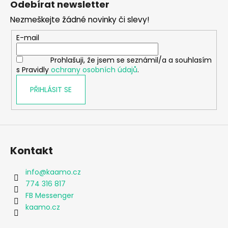
Odebírat newsletter
p
Nezmeškejte žádné novinky či slevy!
a
t
E-mail
í
Prohlašuji, že jsem se seznámil/a a souhlasím
s Pravidly
ochrany osobních údajů
.
PŘIHLÁSIT SE
Kontakt
info
@
kaamo.cz
774 316 817
FB Messenger
kaamo.cz