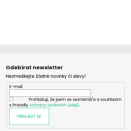
č
u
j
e
m
e
CHLAPECKÉ
Z
BOXERKY
BAT
á
MAXOMORRA
Odebírat newsletter
p
320
Nezmeškejte žádné novinky či slevy!
a
Kč
t
E-mail
í
Prohlašuji, že jsem se seznámil/a a souhlasím
s Pravidly
ochrany osobních údajů
.
PŘIHLÁSIT SE