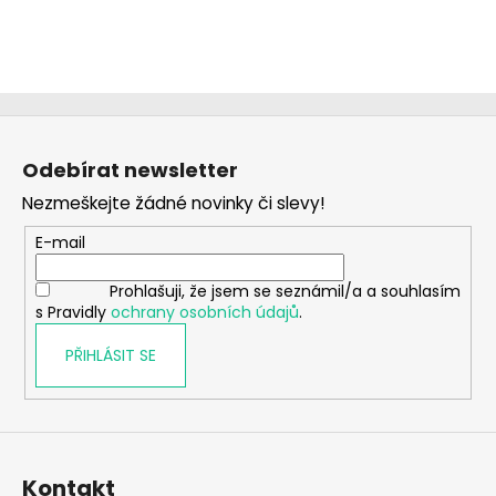
Z
á
Odebírat newsletter
p
Nezmeškejte žádné novinky či slevy!
a
t
E-mail
í
Prohlašuji, že jsem se seznámil/a a souhlasím
s Pravidly
ochrany osobních údajů
.
PŘIHLÁSIT SE
Kontakt