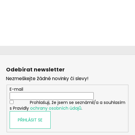
č
u
j
e
m
e
DÍVČÍ
Z
KALHOTKY
FARM
á
RAINBOW
Odebírat newsletter
MAXOMORRA
p
Nezmeškejte žádné novinky či slevy!
a
230
Kč
t
E-mail
í
Prohlašuji, že jsem se seznámil/a a souhlasím
s Pravidly
ochrany osobních údajů
.
PŘIHLÁSIT SE