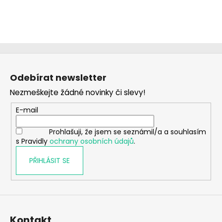
Z
á
Odebírat newsletter
p
Nezmeškejte žádné novinky či slevy!
a
t
E-mail
í
Prohlašuji, že jsem se seznámil/a a souhlasím
s Pravidly
ochrany osobních údajů
.
PŘIHLÁSIT SE
Kontakt