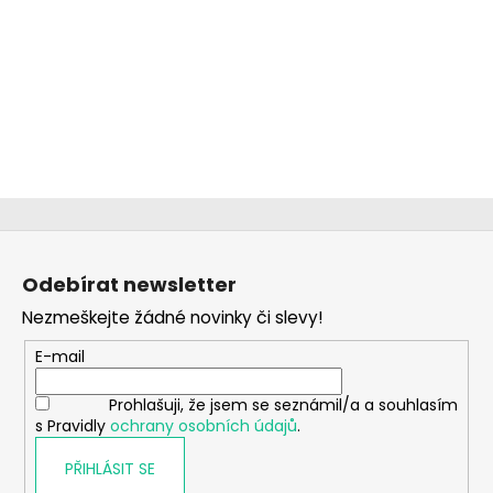
Z
á
Odebírat newsletter
p
Nezmeškejte žádné novinky či slevy!
a
t
E-mail
í
Prohlašuji, že jsem se seznámil/a a souhlasím
s Pravidly
ochrany osobních údajů
.
PŘIHLÁSIT SE