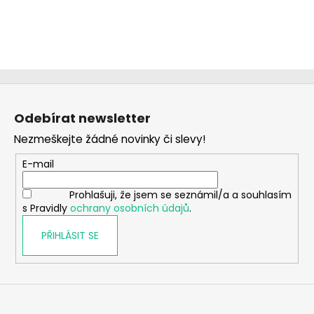
Z
á
Odebírat newsletter
p
Nezmeškejte žádné novinky či slevy!
a
t
E-mail
í
Prohlašuji, že jsem se seznámil/a a souhlasím
s Pravidly
ochrany osobních údajů
.
PŘIHLÁSIT SE