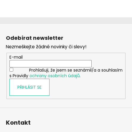
Z
á
Odebírat newsletter
p
Nezmeškejte žádné novinky či slevy!
a
t
E-mail
í
Prohlašuji, že jsem se seznámil/a a souhlasím
s Pravidly
ochrany osobních údajů
.
PŘIHLÁSIT SE
Kontakt