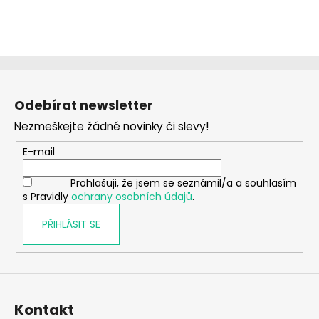
Z
á
Odebírat newsletter
p
Nezmeškejte žádné novinky či slevy!
a
t
E-mail
í
Prohlašuji, že jsem se seznámil/a a souhlasím
s Pravidly
ochrany osobních údajů
.
PŘIHLÁSIT SE
Kontakt