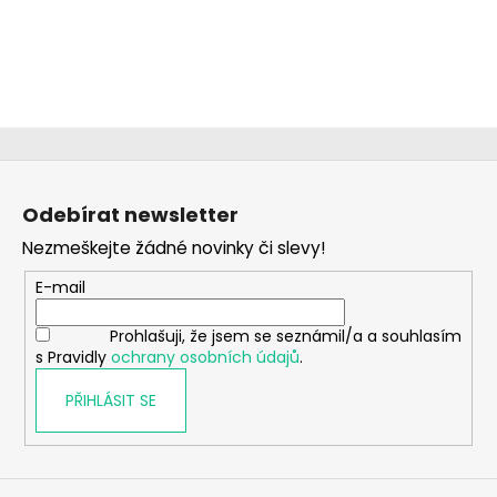
č
u
j
e
m
e
Z
CHLAPECKÉ
á
BOXERKY
Odebírat newsletter
p
NORDIC
OWL
Nezmeškejte žádné novinky či slevy!
a
MAXOMORRA
t
E-mail
290
í
Kč
Prohlašuji, že jsem se seznámil/a a souhlasím
s Pravidly
ochrany osobních údajů
.
PŘIHLÁSIT SE