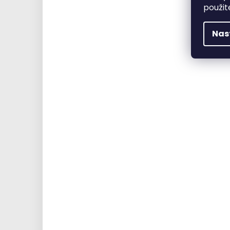
použit
Nas