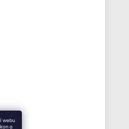
ní webu
ýkon a