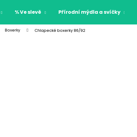
% Ve slevě
Přírodní mýdla a svíčky
Boxerky
Chlapecké boxerky 86/92
Co potřebujete najít?
HLEDAT
Doporučujeme
CHLAPECKÉ BOXERKY BAT MAXOMORRA
CHLAPECKÉ BOX