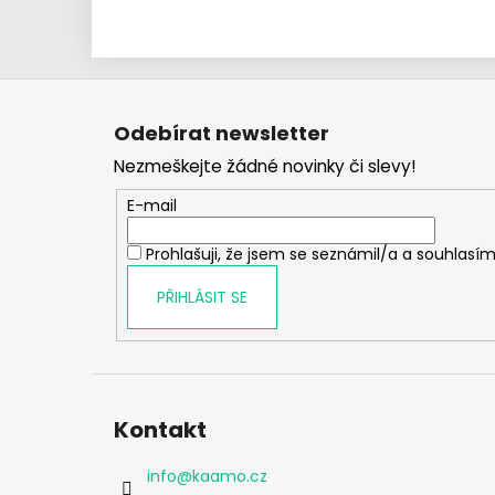
Z
á
Odebírat newsletter
p
Nezmeškejte žádné novinky či slevy!
a
t
E-mail
í
Prohlašuji, že jsem se seznámil/a a souhlasím
PŘIHLÁSIT SE
Kontakt
info
@
kaamo.cz