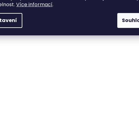
elnost.
Více informací
.
tavení
Souhl