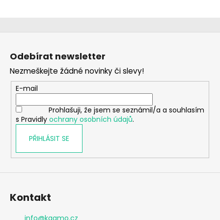
Z
á
Odebírat newsletter
p
Nezmeškejte žádné novinky či slevy!
a
t
E-mail
í
Prohlašuji, že jsem se seznámil/a a souhlasím
s Pravidly
ochrany osobních údajů
.
PŘIHLÁSIT SE
Kontakt
info
@
kaamo.cz