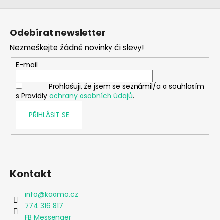
Z
á
Odebírat newsletter
p
Nezmeškejte žádné novinky či slevy!
a
t
E-mail
í
Prohlašuji, že jsem se seznámil/a a souhlasím
s Pravidly
ochrany osobních údajů
.
PŘIHLÁSIT SE
Kontakt
info
@
kaamo.cz
774 316 817
FB Messenger