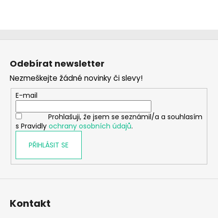
Z
á
Odebírat newsletter
p
Nezmeškejte žádné novinky či slevy!
a
t
E-mail
í
Prohlašuji, že jsem se seznámil/a a souhlasím
s Pravidly
ochrany osobních údajů
.
PŘIHLÁSIT SE
Kontakt