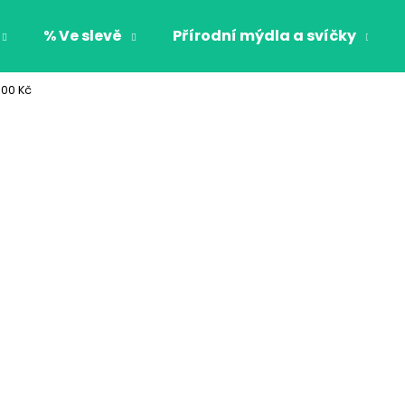
% Ve slevě
Přírodní mýdla a svíčky
000 Kč
Co potřebujete najít?
HLEDAT
Doporučujeme
CHLAPECKÉ BOXERKY BAT MAXOMORRA
CHLAPECKÉ BOX