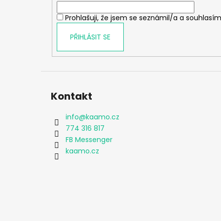
í
Prohlašuji, že jsem se seznámil/a a souhlasím
PŘIHLÁSIT SE
Kontakt
info
@
kaamo.cz
774 316 817
FB Messenger
kaamo.cz