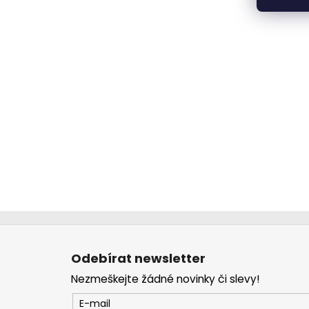
Z
á
Odebírat newsletter
p
Nezmeškejte žádné novinky či slevy!
a
t
E-mail