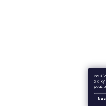
Použív
a díky
použit
Nas