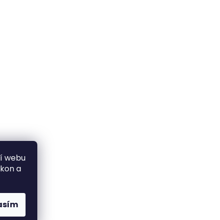
ní webu
ýkon a
asím