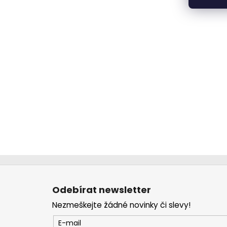
Z
á
Odebírat newsletter
p
Nezmeškejte žádné novinky či slevy!
a
t
E-mail