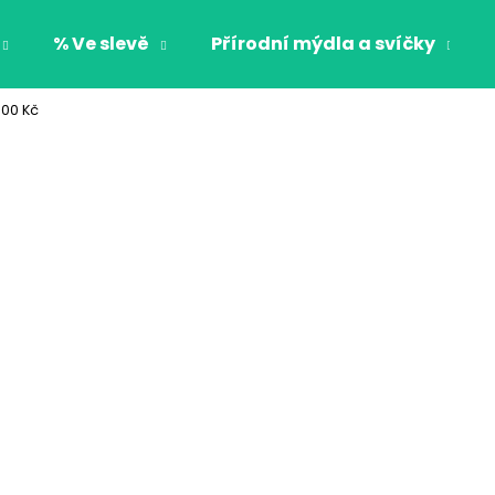
% Ve slevě
Přírodní mýdla a svíčky
500 Kč
Co potřebujete najít?
HLEDAT
Doporučujeme
CHLAPECKÉ BOXERKY BAT MAXOMORRA
CHLAPECKÉ BOX