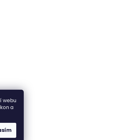
ní webu
ýkon a
asím