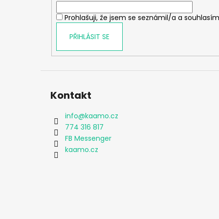
í
Prohlašuji, že jsem se seznámil/a a souhlasím
PŘIHLÁSIT SE
Kontakt
info
@
kaamo.cz
774 316 817
FB Messenger
kaamo.cz