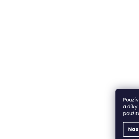
Použív
a díky
použit
Nas